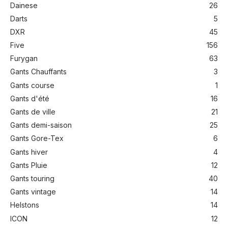
Dainese
26
Darts
5
DXR
45
Five
156
Furygan
63
Gants Chauffants
3
Gants course
1
Gants d'été
16
Gants de ville
21
Gants demi-saison
25
Gants Gore-Tex
6
Gants hiver
4
Gants Pluie
12
Gants touring
40
Gants vintage
14
Helstons
14
ICON
12