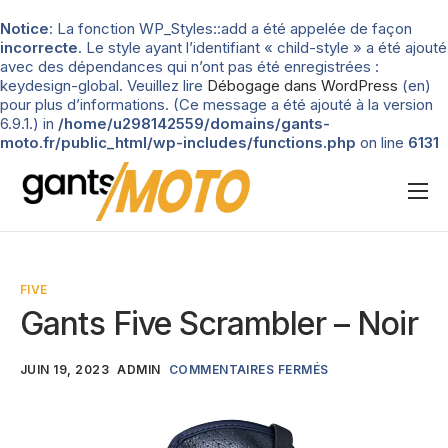
Notice
: La fonction WP_Styles::add a été appelée de façon
incorrecte
. Le style ayant l’identifiant « child-style » a été ajouté
avec des dépendances qui n’ont pas été enregistrées :
keydesign-global. Veuillez lire
Débogage dans WordPress
(en)
pour plus d’informations. (Ce message a été ajouté à la version
6.9.1.) in
/home/u298142559/domains/gants-
moto.fr/public_html/wp-includes/functions.php
on line
6131
Nos tests
Blog
FIVE
Types de gants
Gants Five Scrambler – Noir
Guide d’achat
JUIN 19, 2023
ADMIN
COMMENTAIRES FERMÉS