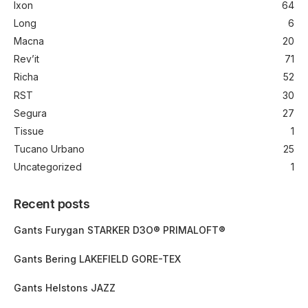
Ixon
64
Long
6
Macna
20
Rev’it
71
Richa
52
RST
30
Segura
27
Tissue
1
Tucano Urbano
25
Uncategorized
1
Recent posts
Gants Furygan STARKER D3O® PRIMALOFT®
Gants Bering LAKEFIELD GORE-TEX
Gants Helstons JAZZ