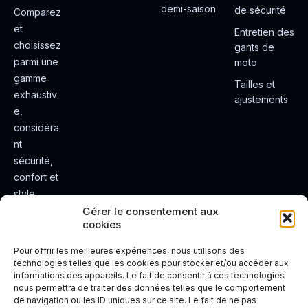
demi-saison
de sécurité
Comparez
et
Entretien des
choisissez
gants de
parmi une
moto
gamme
Tailles et
exhaustiv
ajustements
e,
considéra
nt
sécurité,
confort et
style.
Rendez
Gérer le consentement aux
cookies
votre
expérienc
Pour offrir les meilleures expériences, nous utilisons des
e de
technologies telles que les cookies pour stocker et/ou accéder aux
informations des appareils. Le fait de consentir à ces technologies
conduite
nous permettra de traiter des données telles que le comportement
plus sûre
de navigation ou les ID uniques sur ce site. Le fait de ne pas