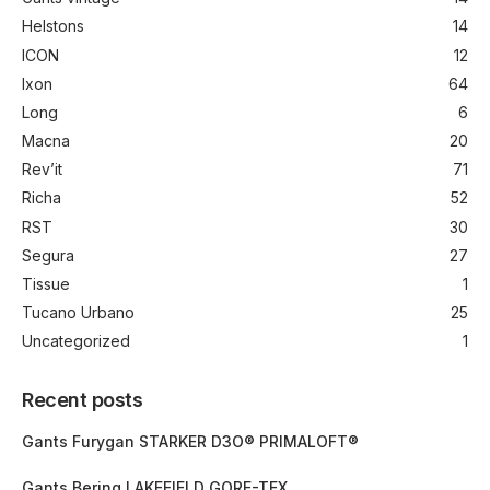
Helstons
14
ICON
12
Ixon
64
Long
6
Macna
20
Rev’it
71
Richa
52
RST
30
Segura
27
Tissue
1
Tucano Urbano
25
Uncategorized
1
Recent posts
Gants Furygan STARKER D3O® PRIMALOFT®
Gants Bering LAKEFIELD GORE-TEX