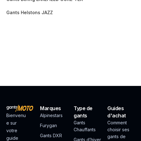
Gants Helstons JAZZ
Marques
Type de
Guides
gants
d'achat
Bienvenu
Alpinestars
Gants
Comment
e sur
Furygan
Chauffants
choisir ses
votre
Gants DXR
gants de
guide
Gants d’hiver