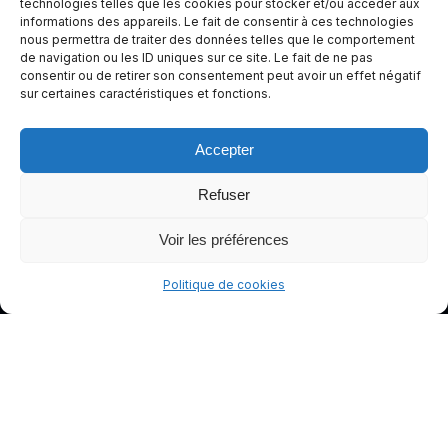
technologies telles que les cookies pour stocker et/ou accéder aux
informations des appareils. Le fait de consentir à ces technologies
conduite
nous permettra de traiter des données telles que le comportement
plus sûre
de navigation ou les ID uniques sur ce site. Le fait de ne pas
et plus
consentir ou de retirer son consentement peut avoir un effet négatif
sur certaines caractéristiques et fonctions.
agréable.
Accepter
Refuser
Voir les préférences
Politique de cookies
© gants-moto.fr
Mentions légales
Politique de cookies (UE)