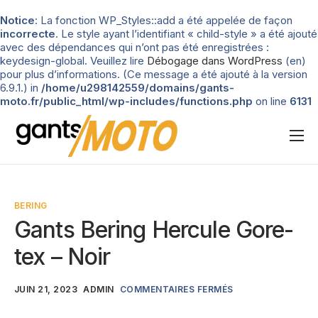
Notice
: La fonction WP_Styles::add a été appelée de façon
incorrecte
. Le style ayant l’identifiant « child-style » a été ajouté
avec des dépendances qui n’ont pas été enregistrées :
keydesign-global. Veuillez lire
Débogage dans WordPress
(en)
pour plus d’informations. (Ce message a été ajouté à la version
6.9.1.) in
/home/u298142559/domains/gants-
moto.fr/public_html/wp-includes/functions.php
on line
6131
Nos tests
Blog
BERING
Types de gants
Gants Bering Hercule Gore-
Guide d’achat
tex – Noir
JUIN 21, 2023
ADMIN
COMMENTAIRES FERMÉS