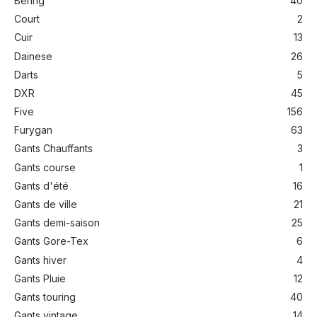
Bering
40
Court
2
Cuir
13
Dainese
26
Darts
5
DXR
45
Five
156
Furygan
63
Gants Chauffants
3
Gants course
1
Gants d'été
16
Gants de ville
21
Gants demi-saison
25
Gants Gore-Tex
6
Gants hiver
4
Gants Pluie
12
Gants touring
40
Gants vintage
14