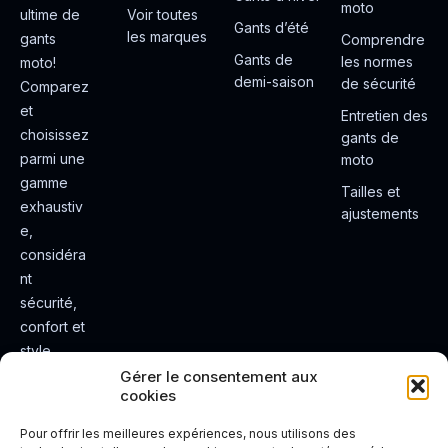
moto
ultime de
Voir toutes
Gants d’été
les marques
gants
Comprendre
Gants de
les normes
moto!
demi-saison
de sécurité
Comparez
et
Entretien des
choisissez
gants de
parmi une
moto
gamme
Tailles et
exhaustiv
ajustements
e,
considéra
nt
sécurité,
confort et
style.
Rendez
Gérer le consentement aux
cookies
votre
expérienc
Pour offrir les meilleures expériences, nous utilisons des
e de