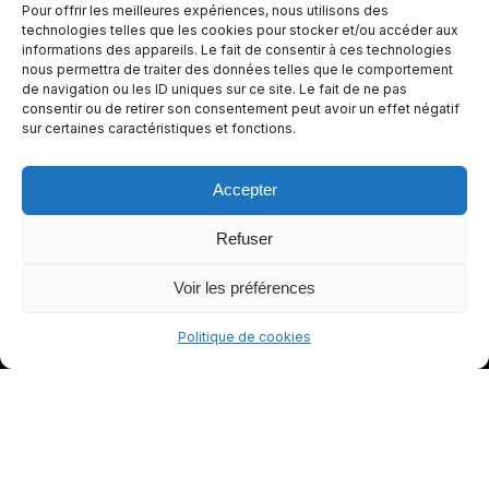
Pour offrir les meilleures expériences, nous utilisons des
e de
technologies telles que les cookies pour stocker et/ou accéder aux
informations des appareils. Le fait de consentir à ces technologies
conduite
nous permettra de traiter des données telles que le comportement
plus sûre
de navigation ou les ID uniques sur ce site. Le fait de ne pas
et plus
consentir ou de retirer son consentement peut avoir un effet négatif
sur certaines caractéristiques et fonctions.
agréable.
Accepter
Refuser
Voir les préférences
Politique de cookies
© gants-moto.fr
Mentions légales
Politique de cookies (UE)