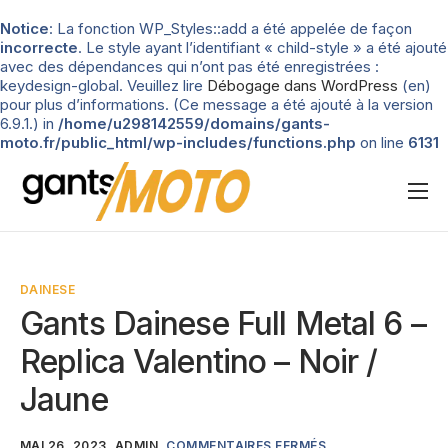
Notice
: La fonction WP_Styles::add a été appelée de façon
incorrecte
. Le style ayant l’identifiant « child-style » a été ajouté
avec des dépendances qui n’ont pas été enregistrées :
keydesign-global. Veuillez lire
Débogage dans WordPress
(en)
pour plus d’informations. (Ce message a été ajouté à la version
6.9.1.) in
/home/u298142559/domains/gants-
moto.fr/public_html/wp-includes/functions.php
on line
6131
Nos tests
Blog
DAINESE
Types de gants
Gants Dainese Full Metal 6 –
Guide d’achat
Replica Valentino – Noir /
Jaune
MAI 26, 2023
ADMIN
COMMENTAIRES FERMÉS