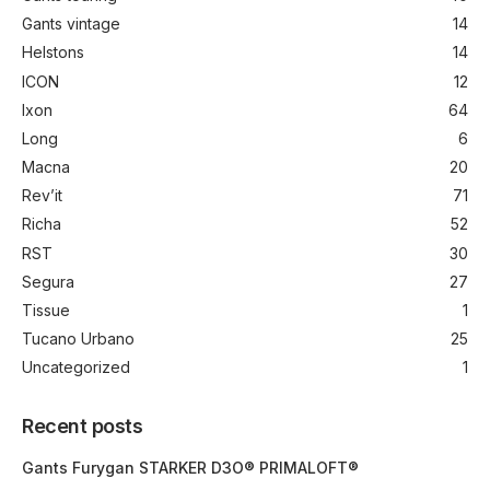
Gants vintage
14
Helstons
14
ICON
12
Ixon
64
Long
6
Macna
20
Rev’it
71
Richa
52
RST
30
Segura
27
Tissue
1
Tucano Urbano
25
Uncategorized
1
Recent posts
Gants Furygan STARKER D3O® PRIMALOFT®