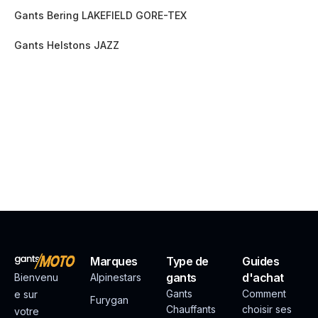
Gants Bering LAKEFIELD GORE-TEX
Gants Helstons JAZZ
Marques
Type de
Guides
gants
d'achat
Bienvenu
Alpinestars
Gants
Comment
e sur
Furygan
Chauffants
choisir ses
votre