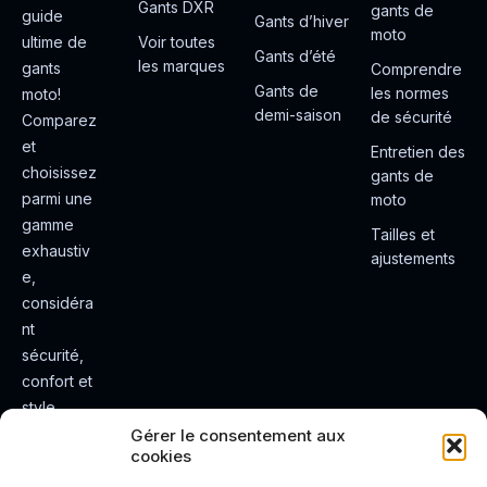
Gants DXR
gants de
guide
Gants d’hiver
moto
ultime de
Voir toutes
Gants d’été
les marques
gants
Comprendre
Gants de
les normes
moto!
demi-saison
de sécurité
Comparez
et
Entretien des
choisissez
gants de
parmi une
moto
gamme
Tailles et
exhaustiv
ajustements
e,
considéra
nt
sécurité,
confort et
style.
Rendez
Gérer le consentement aux
cookies
votre
expérienc