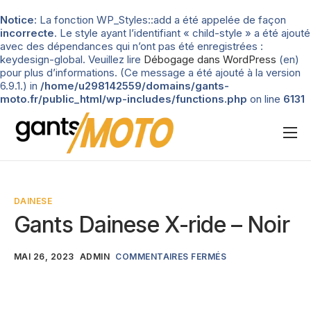
Notice
: La fonction WP_Styles::add a été appelée de façon
incorrecte
. Le style ayant l’identifiant « child-style » a été ajouté
avec des dépendances qui n’ont pas été enregistrées :
keydesign-global. Veuillez lire
Débogage dans WordPress
(en)
pour plus d’informations. (Ce message a été ajouté à la version
6.9.1.) in
/home/u298142559/domains/gants-
moto.fr/public_html/wp-includes/functions.php
on line
6131
Nos tests
Blog
DAINESE
Types de gants
Gants Dainese X-ride – Noir
Guide d’achat
MAI 26, 2023
ADMIN
COMMENTAIRES FERMÉS