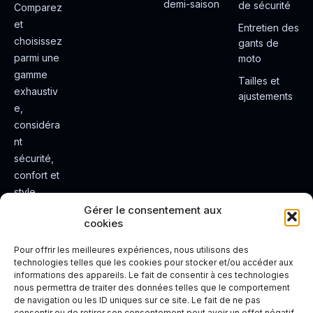
demi-saison
de sécurité
Comparez
et
Entretien des
choisissez
gants de
parmi une
moto
gamme
Tailles et
exhaustiv
ajustements
e,
considéra
nt
sécurité,
confort et
style.
Rendez
Gérer le consentement aux
cookies
votre
expérienc
Pour offrir les meilleures expériences, nous utilisons des
e de
technologies telles que les cookies pour stocker et/ou accéder aux
informations des appareils. Le fait de consentir à ces technologies
conduite
nous permettra de traiter des données telles que le comportement
plus sûre
de navigation ou les ID uniques sur ce site. Le fait de ne pas
et plus
consentir ou de retirer son consentement peut avoir un effet négatif