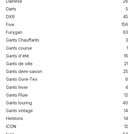
Dainese
26
Darts
5
DXR
45
Five
156
Furygan
63
Gants Chauffants
3
Gants course
1
Gants d'été
16
Gants de ville
21
Gants demi-saison
25
Gants Gore-Tex
6
Gants hiver
4
Gants Pluie
12
Gants touring
40
Gants vintage
14
Helstons
14
ICON
12