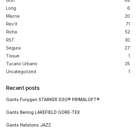
Ixon
64
Long
6
Macna
20
Rev’it
71
Richa
52
RST
30
Segura
27
Tissue
1
Tucano Urbano
25
Uncategorized
1
Recent posts
Gants Furygan STARKER D3O® PRIMALOFT®
Gants Bering LAKEFIELD GORE-TEX
Gants Helstons JAZZ