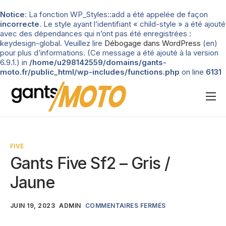
Notice
: La fonction WP_Styles::add a été appelée de façon
incorrecte
. Le style ayant l’identifiant « child-style » a été ajouté
avec des dépendances qui n’ont pas été enregistrées :
keydesign-global. Veuillez lire
Débogage dans WordPress
(en)
pour plus d’informations. (Ce message a été ajouté à la version
6.9.1.) in
/home/u298142559/domains/gants-
moto.fr/public_html/wp-includes/functions.php
on line
6131
Nos tests
Blog
FIVE
Types de gants
Gants Five Sf2 – Gris /
Guide d’achat
Jaune
JUIN 19, 2023
ADMIN
COMMENTAIRES FERMÉS