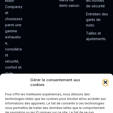
les normes
moto!
demi-saison
de sécurité
Comparez
et
Entretien des
choisissez
gants de
parmi une
moto
gamme
Tailles et
exhaustiv
ajustements
e,
considéra
nt
sécurité,
confort et
style.
Rendez
Gérer le consentement aux
cookies
votre
expérienc
Pour offrir les meilleures expériences, nous utilisons des
e de
technologies telles que les cookies pour stocker et/ou accéder aux
informations des appareils. Le fait de consentir à ces technologies
conduite
nous permettra de traiter des données telles que le comportement
plus sûre
de navigation ou les ID uniques sur ce site. Le fait de ne pas