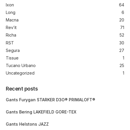
Ixon
64
Long
6
Macna
20
Rev’it
71
Richa
52
RST
30
Segura
27
Tissue
1
Tucano Urbano
25
Uncategorized
1
Recent posts
Gants Furygan STARKER D3O® PRIMALOFT®
Gants Bering LAKEFIELD GORE-TEX
Gants Helstons JAZZ