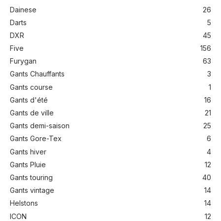
Dainese
26
Darts
5
DXR
45
Five
156
Furygan
63
Gants Chauffants
3
Gants course
1
Gants d'été
16
Gants de ville
21
Gants demi-saison
25
Gants Gore-Tex
6
Gants hiver
4
Gants Pluie
12
Gants touring
40
Gants vintage
14
Helstons
14
ICON
12