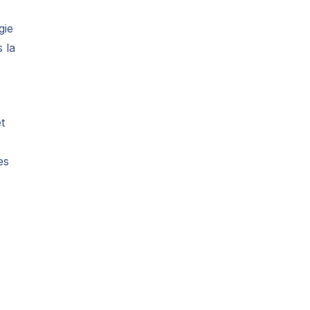
gie
s la
t
es