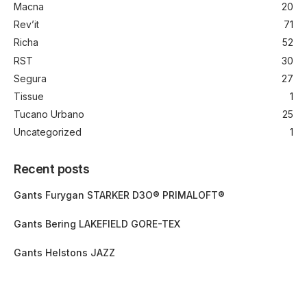
Macna
20
Rev’it
71
Richa
52
RST
30
Segura
27
Tissue
1
Tucano Urbano
25
Uncategorized
1
Recent posts
Gants Furygan STARKER D3O® PRIMALOFT®
Gants Bering LAKEFIELD GORE-TEX
Gants Helstons JAZZ