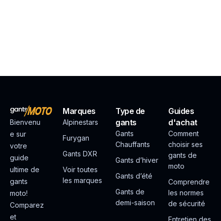
Marques
Type de
Guides
gants
d'achat
Bienvenu
Alpinestars
Gants
Comment
e sur
Furygan
Chauffants
choisir ses
votre
Gants DXR
gants de
guide
Gants d’hiver
moto
ultime de
Voir toutes
Gants d’été
les marques
gants
Comprendre
Gants de
les normes
moto!
demi-saison
de sécurité
Comparez
et
Entretien des