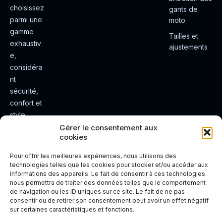
choisissez
gants de
parmi une
moto
gamme
Tailles et
exhaustiv
ajustements
e,
considéra
nt
sécurité,
confort et
style.
Rendez
Gérer le consentement aux
cookies
votre
expérienc
Pour offrir les meilleures expériences, nous utilisons des
e de
technologies telles que les cookies pour stocker et/ou accéder aux
informations des appareils. Le fait de consentir à ces technologies
conduite
nous permettra de traiter des données telles que le comportement
plus sûre
de navigation ou les ID uniques sur ce site. Le fait de ne pas
et plus
consentir ou de retirer son consentement peut avoir un effet négatif
sur certaines caractéristiques et fonctions.
agréable.