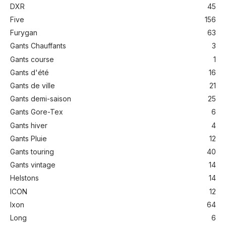
DXR
45
Five
156
Furygan
63
Gants Chauffants
3
Gants course
1
Gants d'été
16
Gants de ville
21
Gants demi-saison
25
Gants Gore-Tex
6
Gants hiver
4
Gants Pluie
12
Gants touring
40
Gants vintage
14
Helstons
14
ICON
12
Ixon
64
Long
6