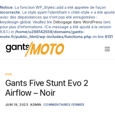
Notice
: La fonction WP_Styles::add a été appelée de façon
incorrecte
. Le style ayant l’identifiant « child-style » a été ajouté
avec des dépendances qui n’ont pas été enregistrées :
keydesign-global. Veuillez lire
Débogage dans WordPress
(en)
pour plus d’informations. (Ce message a été ajouté à la version
6.9.1.) in
/home/u298142559/domains/gants-
moto.fr/public_html/wp-includes/functions.php
on line
6131
Nos tests
Blog
FIVE
Types de gants
Gants Five Stunt Evo 2
Guide d’achat
Airflow – Noir
JUIN 19, 2023
ADMIN
COMMENTAIRES FERMÉS