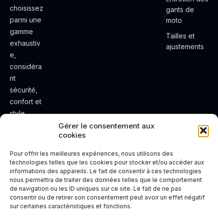
choisissez
gants de
parmi une
moto
gamme
Tailles et
exhaustiv
ajustements
e,
considéra
nt
sécurité,
confort et
style.
Rendez
Gérer le consentement aux
cookies
votre
expérienc
Pour offrir les meilleures expériences, nous utilisons des
e de
technologies telles que les cookies pour stocker et/ou accéder aux
informations des appareils. Le fait de consentir à ces technologies
conduite
nous permettra de traiter des données telles que le comportement
plus sûre
de navigation ou les ID uniques sur ce site. Le fait de ne pas
et plus
consentir ou de retirer son consentement peut avoir un effet négatif
sur certaines caractéristiques et fonctions.
agréable.