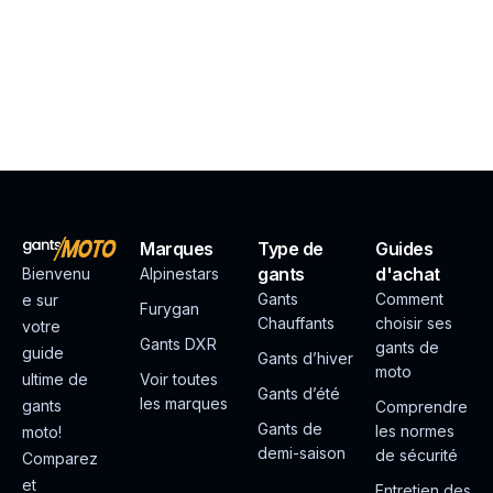
Marques
Type de
Guides
gants
d'achat
Bienvenu
Alpinestars
Gants
Comment
e sur
Furygan
Chauffants
choisir ses
votre
Gants DXR
gants de
guide
Gants d’hiver
moto
ultime de
Voir toutes
Gants d’été
les marques
gants
Comprendre
Gants de
les normes
moto!
demi-saison
de sécurité
Comparez
et
Entretien des