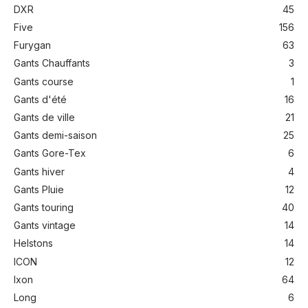
DXR
45
Five
156
Furygan
63
Gants Chauffants
3
Gants course
1
Gants d'été
16
Gants de ville
21
Gants demi-saison
25
Gants Gore-Tex
6
Gants hiver
4
Gants Pluie
12
Gants touring
40
Gants vintage
14
Helstons
14
ICON
12
Ixon
64
Long
6