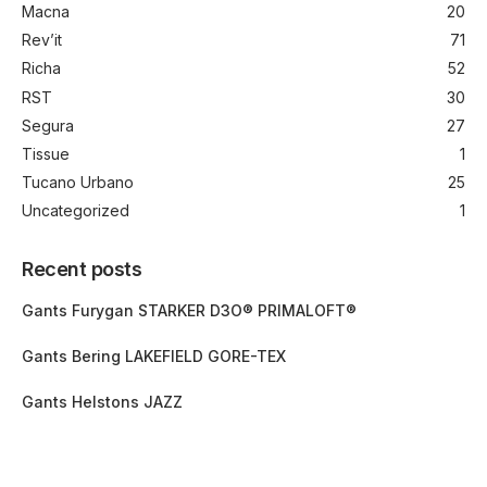
Macna
20
Rev’it
71
Richa
52
RST
30
Segura
27
Tissue
1
Tucano Urbano
25
Uncategorized
1
Recent posts
Gants Furygan STARKER D3O® PRIMALOFT®
Gants Bering LAKEFIELD GORE-TEX
Gants Helstons JAZZ