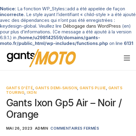
Notice
: La fonction WP_Styles::add a été appelée de façon
incorrecte
. Le style ayant l’identifiant « child-style » a été ajouté
avec des dépendances qui n’ont pas été enregistrées :
keydesign-global. Veuillez lire
Débogage dans WordPress
(en)
pour plus d’informations. (Ce message a été ajouté à la version
6.9.1.) in
/home/u298142559/domains/gants-
moto.fr/public_html/wp-includes/functions.php
on line
6131
Nos tests
Blog
GANTS D'ÉTÉ
,
GANTS DEMI-SAISON
,
GANTS PLUIE
,
GANTS
TOURING
,
IXON
Types de gants
Gants Ixon Gp5 Air – Noir /
Guide d’achat
Orange
MAI 26, 2023
ADMIN
COMMENTAIRES FERMÉS