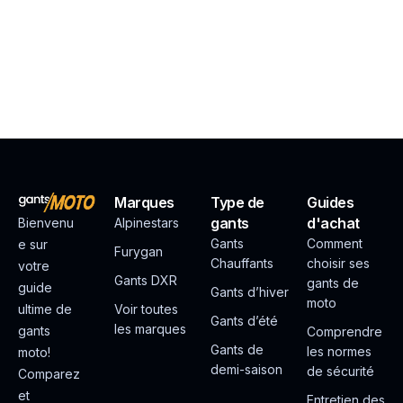
Marques
Type de
Guides
gants
d'achat
Bienvenu
Alpinestars
Gants
Comment
e sur
Furygan
Chauffants
choisir ses
votre
Gants DXR
gants de
guide
Gants d’hiver
moto
ultime de
Voir toutes
Gants d’été
les marques
gants
Comprendre
Gants de
les normes
moto!
demi-saison
de sécurité
Comparez
et
Entretien des