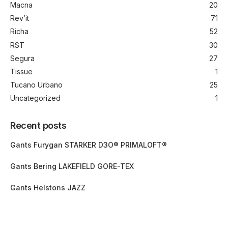
Macna
20
Rev’it
71
Richa
52
RST
30
Segura
27
Tissue
1
Tucano Urbano
25
Uncategorized
1
Recent posts
Gants Furygan STARKER D3O® PRIMALOFT®
Gants Bering LAKEFIELD GORE-TEX
Gants Helstons JAZZ