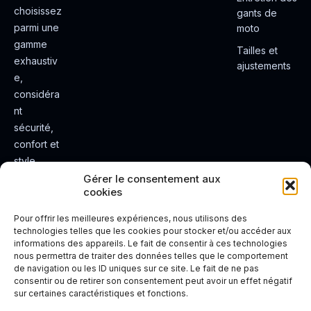
choisissez
gants de
parmi une
moto
gamme
Tailles et
exhaustiv
ajustements
e,
considéra
nt
sécurité,
confort et
style.
Rendez
Gérer le consentement aux
cookies
votre
expérienc
Pour offrir les meilleures expériences, nous utilisons des
e de
technologies telles que les cookies pour stocker et/ou accéder aux
informations des appareils. Le fait de consentir à ces technologies
conduite
nous permettra de traiter des données telles que le comportement
plus sûre
de navigation ou les ID uniques sur ce site. Le fait de ne pas
et plus
consentir ou de retirer son consentement peut avoir un effet négatif
sur certaines caractéristiques et fonctions.
agréable.