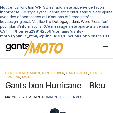
Notice
: La fonction WP_Styles::add a été appelée de façon
incorrecte
. Le style ayant l’identifiant « child-style » a été ajouté
avec des dépendances qui n’ont pas été enregistrées :
keydesign-global. Veuillez lire
Débogage dans WordPress
(en)
pour plus d’informations. (Ce message a été ajouté à la version
6.9.1.) in
/home/u298142559/domains/gants-
moto.fr/public_html/wp-includes/functions.php
on line
6131
Nos tests
Blog
GANTS DEMI-SAISON
,
GANTS HIVER
,
GANTS PLUIE
,
GANTS
TOURING
,
IXON
Types de gants
Gants Ixon Hurricane – Bleu
Guide d’achat
MAI 26, 2023
ADMIN
COMMENTAIRES FERMÉS