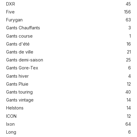
DXR
45
Five
156
Furygan
63
Gants Chauffants
3
Gants course
1
Gants d'été
16
Gants de ville
21
Gants demi-saison
25
Gants Gore-Tex
6
Gants hiver
4
Gants Pluie
12
Gants touring
40
Gants vintage
14
Helstons
14
ICON
12
Ixon
64
Long
6