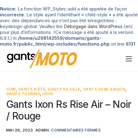
Notice
: La fonction WP_Styles::add a été appelée de façon
incorrecte
. Le style ayant l’identifiant « child-style » a été ajouté
avec des dépendances qui n’ont pas été enregistrées :
keydesign-global. Veuillez lire
Débogage dans WordPress
(en)
pour plus d’informations. (Ce message a été ajouté à la version
6.9.1.) in
/home/u298142559/domains/gants-
moto.fr/public_html/wp-includes/functions.php
on line
6131
Nos tests
Blog
CUIR
,
GANTS D'ÉTÉ
,
GANTS DE VILLE
,
GANTS DEMI-SAISON
,
GANTS TOURING
,
IXON
Types de gants
Gants Ixon Rs Rise Air – Noir
Guide d’achat
/ Rouge
MAI 26, 2023
ADMIN
COMMENTAIRES FERMÉS