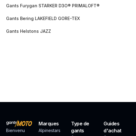
Gants Furygan STARKER D3O® PRIMALOFT®
Gants Bering LAKEFIELD GORE-TEX
Gants Helstons JAZZ
Marques
Type de
Guides
gants
d'achat
Bienvenu
Alpinestars