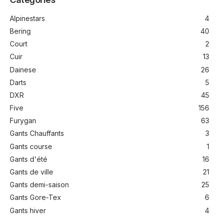
Alpinestars
4
Bering
40
Court
2
Cuir
13
Dainese
26
Darts
5
DXR
45
Five
156
Furygan
63
Gants Chauffants
3
Gants course
1
Gants d'été
16
Gants de ville
21
Gants demi-saison
25
Gants Gore-Tex
6
Gants hiver
4