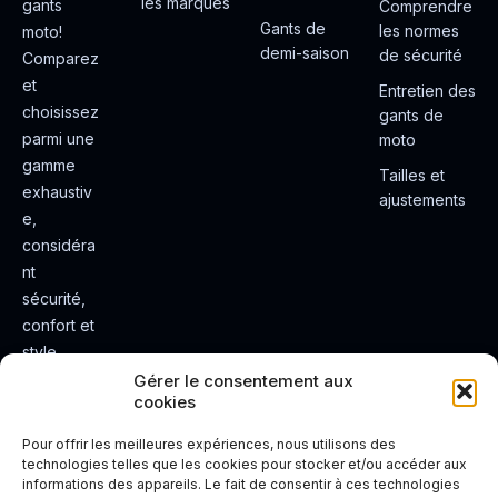
les marques
gants
Comprendre
Gants de
les normes
moto!
demi-saison
de sécurité
Comparez
et
Entretien des
choisissez
gants de
parmi une
moto
gamme
Tailles et
exhaustiv
ajustements
e,
considéra
nt
sécurité,
confort et
style.
Rendez
Gérer le consentement aux
cookies
votre
expérienc
Pour offrir les meilleures expériences, nous utilisons des
e de
technologies telles que les cookies pour stocker et/ou accéder aux
informations des appareils. Le fait de consentir à ces technologies
conduite