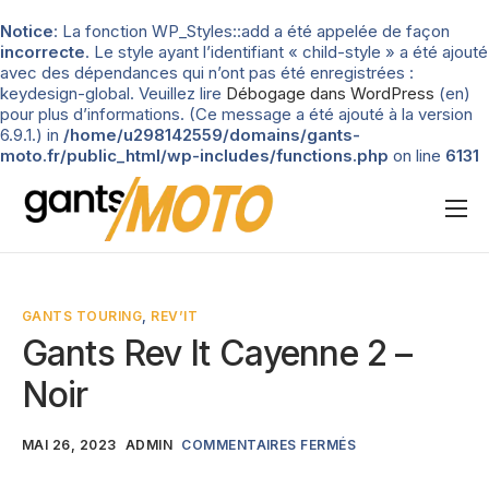
Notice
: La fonction WP_Styles::add a été appelée de façon
incorrecte
. Le style ayant l’identifiant « child-style » a été ajouté
avec des dépendances qui n’ont pas été enregistrées :
keydesign-global. Veuillez lire
Débogage dans WordPress
(en)
pour plus d’informations. (Ce message a été ajouté à la version
6.9.1.) in
/home/u298142559/domains/gants-
moto.fr/public_html/wp-includes/functions.php
on line
6131
Nos tests
Blog
GANTS TOURING
,
REV’IT
Types de gants
Gants Rev It Cayenne 2 –
Guide d’achat
Noir
MAI 26, 2023
ADMIN
COMMENTAIRES FERMÉS