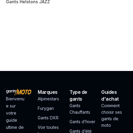
Gants Helstons JAZZ
Marques
Type de
Guides
gants
d'achat
Bienvenu
Alpinestars
Gants
Comment
e sur
Furygan
Chauffants
choisir ses
votre
Gants DXR
gants de
guide
Gants d’hiver
moto
ultime de
Voir toutes
Gants d’été