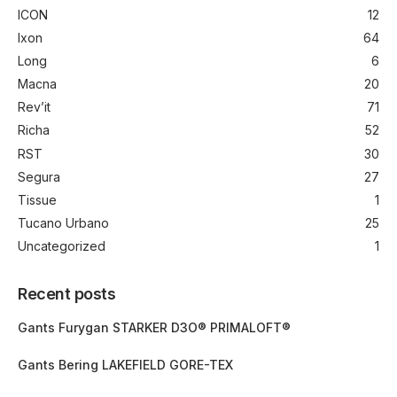
ICON
12
Ixon
64
Long
6
Macna
20
Rev’it
71
Richa
52
RST
30
Segura
27
Tissue
1
Tucano Urbano
25
Uncategorized
1
Recent posts
Gants Furygan STARKER D3O® PRIMALOFT®
Gants Bering LAKEFIELD GORE-TEX