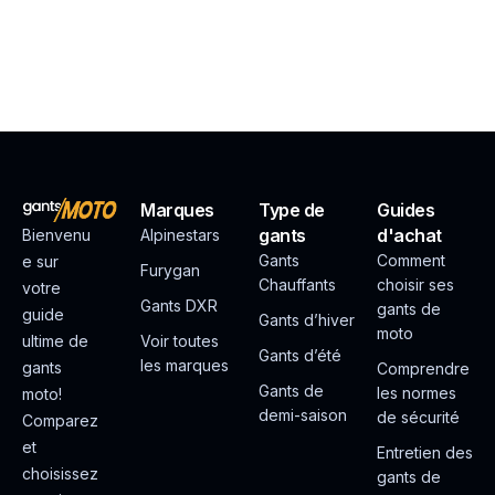
Marques
Type de
Guides
gants
d'achat
Bienvenu
Alpinestars
Gants
Comment
e sur
Furygan
Chauffants
choisir ses
votre
Gants DXR
gants de
guide
Gants d’hiver
moto
ultime de
Voir toutes
Gants d’été
les marques
gants
Comprendre
Gants de
les normes
moto!
demi-saison
de sécurité
Comparez
et
Entretien des
choisissez
gants de