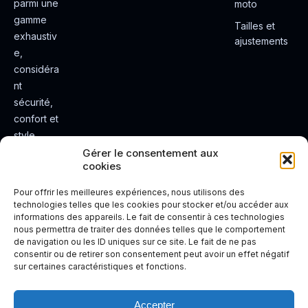
parmi une
moto
gamme
Tailles et
exhaustiv
ajustements
e,
considéra
nt
sécurité,
confort et
style.
Rendez
Gérer le consentement aux
cookies
votre
expérienc
Pour offrir les meilleures expériences, nous utilisons des
e de
technologies telles que les cookies pour stocker et/ou accéder aux
informations des appareils. Le fait de consentir à ces technologies
conduite
nous permettra de traiter des données telles que le comportement
plus sûre
de navigation ou les ID uniques sur ce site. Le fait de ne pas
et plus
consentir ou de retirer son consentement peut avoir un effet négatif
sur certaines caractéristiques et fonctions.
agréable.
Accepter