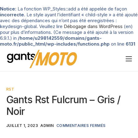
Notice
: La fonction WP_Styles::add a été appelée de façon
incorrecte
. Le style ayant l’identifiant « child-style » a été ajouté
avec des dépendances qui n’ont pas été enregistrées :
keydesign-global. Veuillez lire
Débogage dans WordPress
(en)
pour plus d’informations. (Ce message a été ajouté à la version
6.9.1.) in
/home/u298142559/domains/gants-
moto.fr/public_html/wp-includes/functions.php
on line
6131
Nos tests
Blog
RST
Types de gants
Gants Rst Fulcrum – Gris /
Guide d’achat
Noir
JUILLET 1, 2023
ADMIN
COMMENTAIRES FERMÉS