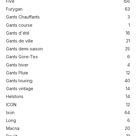
Five
156
Furygan
63
Gants Chauffants
3
Gants course
1
Gants d'été
16
Gants de ville
21
Gants demi-saison
25
Gants Gore-Tex
6
Gants hiver
4
Gants Pluie
12
Gants touring
40
Gants vintage
14
Helstons
14
ICON
12
Ixon
64
Long
6
Macna
20