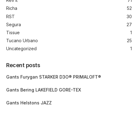
Rev’it
71
Richa
52
RST
30
Segura
27
Tissue
1
Tucano Urbano
25
Uncategorized
1
Recent posts
Gants Furygan STARKER D3O® PRIMALOFT®
Gants Bering LAKEFIELD GORE-TEX
Gants Helstons JAZZ