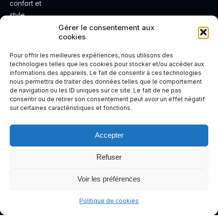
confort et
style.
Rendez
Gérer le consentement aux
cookies
votre
expérienc
Pour offrir les meilleures expériences, nous utilisons des
e de
technologies telles que les cookies pour stocker et/ou accéder aux
informations des appareils. Le fait de consentir à ces technologies
conduite
nous permettra de traiter des données telles que le comportement
plus sûre
de navigation ou les ID uniques sur ce site. Le fait de ne pas
et plus
consentir ou de retirer son consentement peut avoir un effet négatif
sur certaines caractéristiques et fonctions.
agréable.
Accepter
Refuser
Voir les préférences
Politique de cookies