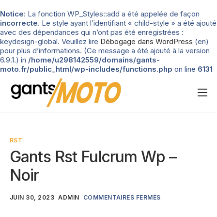
Notice
: La fonction WP_Styles::add a été appelée de façon
incorrecte
. Le style ayant l’identifiant « child-style » a été ajouté
avec des dépendances qui n’ont pas été enregistrées :
keydesign-global. Veuillez lire
Débogage dans WordPress
(en)
pour plus d’informations. (Ce message a été ajouté à la version
6.9.1.) in
/home/u298142559/domains/gants-
moto.fr/public_html/wp-includes/functions.php
on line
6131
Nos tests
Blog
RST
Types de gants
Gants Rst Fulcrum Wp –
Guide d’achat
Noir
JUIN 30, 2023
ADMIN
COMMENTAIRES FERMÉS