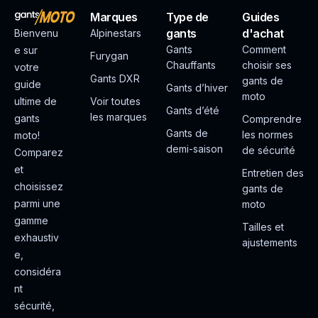
Marques
Type de
Guides
gants
d'achat
Bienvenu
Alpinestars
Gants
Comment
e sur
Furygan
Chauffants
choisir ses
votre
Gants DXR
gants de
guide
Gants d’hiver
moto
ultime de
Voir toutes
Gants d’été
les marques
gants
Comprendre
Gants de
les normes
moto!
demi-saison
de sécurité
Comparez
et
Entretien des
choisissez
gants de
parmi une
moto
gamme
Tailles et
exhaustiv
ajustements
e,
considéra
nt
sécurité,