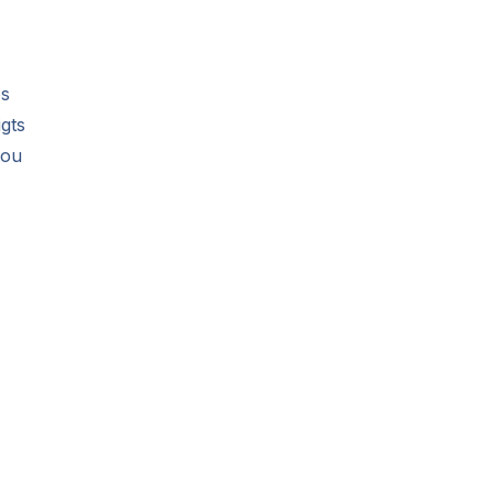
es
igts
 ou