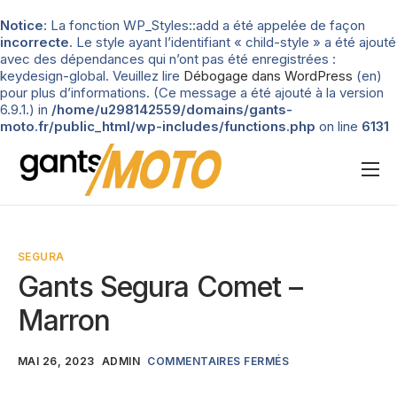
Notice
: La fonction WP_Styles::add a été appelée de façon
incorrecte
. Le style ayant l’identifiant « child-style » a été ajouté
avec des dépendances qui n’ont pas été enregistrées :
keydesign-global. Veuillez lire
Débogage dans WordPress
(en)
pour plus d’informations. (Ce message a été ajouté à la version
6.9.1.) in
/home/u298142559/domains/gants-
moto.fr/public_html/wp-includes/functions.php
on line
6131
Nos tests
Blog
SEGURA
Types de gants
Gants Segura Comet –
Guide d’achat
Marron
MAI 26, 2023
ADMIN
COMMENTAIRES FERMÉS