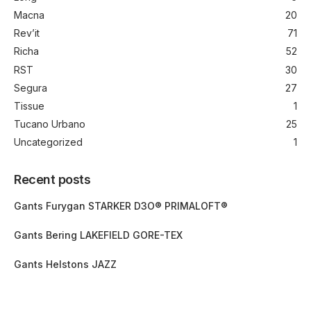
Macna
20
Rev’it
71
Richa
52
RST
30
Segura
27
Tissue
1
Tucano Urbano
25
Uncategorized
1
Recent posts
Gants Furygan STARKER D3O® PRIMALOFT®
Gants Bering LAKEFIELD GORE-TEX
Gants Helstons JAZZ