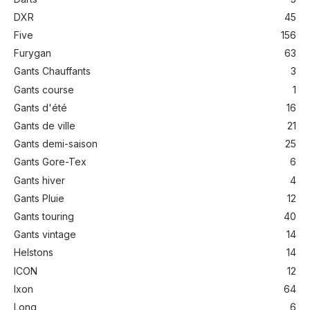
DXR
45
Five
156
Furygan
63
Gants Chauffants
3
Gants course
1
Gants d'été
16
Gants de ville
21
Gants demi-saison
25
Gants Gore-Tex
6
Gants hiver
4
Gants Pluie
12
Gants touring
40
Gants vintage
14
Helstons
14
ICON
12
Ixon
64
Long
6