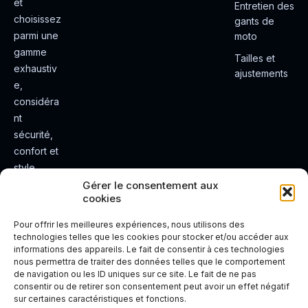
et
Entretien des
choisissez
gants de
parmi une
moto
gamme
Tailles et
exhaustiv
ajustements
e,
considéra
nt
sécurité,
confort et
style.
Rendez
Gérer le consentement aux
cookies
votre
expérienc
Pour offrir les meilleures expériences, nous utilisons des
e de
technologies telles que les cookies pour stocker et/ou accéder aux
informations des appareils. Le fait de consentir à ces technologies
conduite
nous permettra de traiter des données telles que le comportement
plus sûre
de navigation ou les ID uniques sur ce site. Le fait de ne pas
et plus
consentir ou de retirer son consentement peut avoir un effet négatif
sur certaines caractéristiques et fonctions.
agréable.